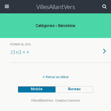
VillesAllantVers
Catégories ›
Barcelone
FÉVRIER 26, 2016
J3 n3 + +
Retour au début
Mobile
Bureau
VillesAllantVers - Creative Common