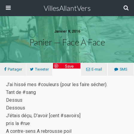
VillesAllantVers
Janvier 9, 2016
Panier — Face À Face
Save
Partager
Tweeter
E-mail
SMS
J’ai hissé mes #couleurs (pour les faire sécher).
Tant de #sang
Dessus
Dessous
J’étais déçu, D’avoir [cent #savoirs]
pris la #rue
A contre-sens A rebrousse poil