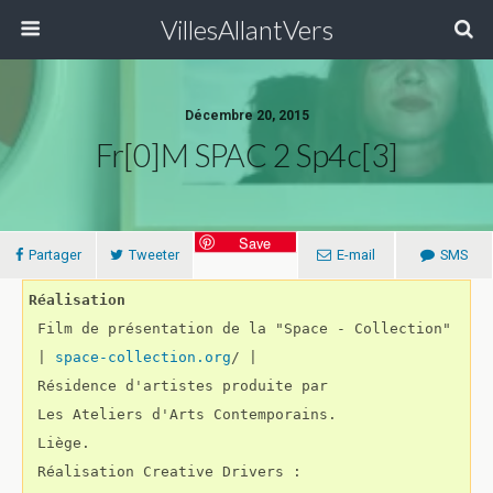
VillesAllantVers
Décembre 20, 2015
Fr[0]m SPAC 2 Sp4c[3]
Save
Partager
Tweeter
E-mail
SMS
Réalisation
 Film de présentation de la "Space - Collection" 

 | 
space-collection.org
/ |  

 Résidence d'artistes produite par 

 Les Ateliers d'Arts Contemporains. 

 Liège. 

 Réalisation Creative Drivers :
