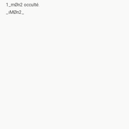
1_mØn2 occulté.
_ıMØn2_