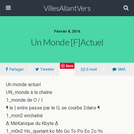
VillesAllantVers
Février 8, 2016
Un Monde [f]actuel
Save
Partager
Tweeter
E-mail
SMS
Un monde actuel
UN_monde à la chaîne
1_monde de O / |
¶ le | entre passe par le O, se courbe 2dans ¶
1_mon2 enchaîné
∆ MéKanique du Kbyte ∆
1_m0n2 Ho_quetant ko Mo Go To Po Eo Zo Yo