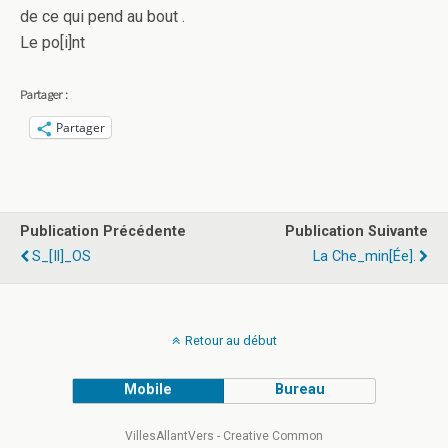
de ce qui pend au bout .
Le po[i]nt
Partager :
Partager
Publication Précédente
Publication Suivante
S_[il]_OS
La Che_min[ée].
Retour au début
Mobile
Bureau
VillesAllantVers - Creative Common