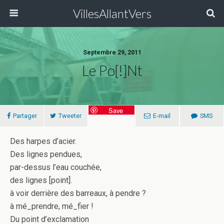
VillesAllantVers
Septembre 29, 2011
Le Po[!]nt
Save
Partager
Tweeter
E-mail
SMS
Des harpes d’acier.
Des lignes pendues,
par-dessus l’eau couchée,
des lignes [point].
à voir derrière des barreaux, à pendre ?
à mé_prendre, mé_fier !
Du point d’exclamation