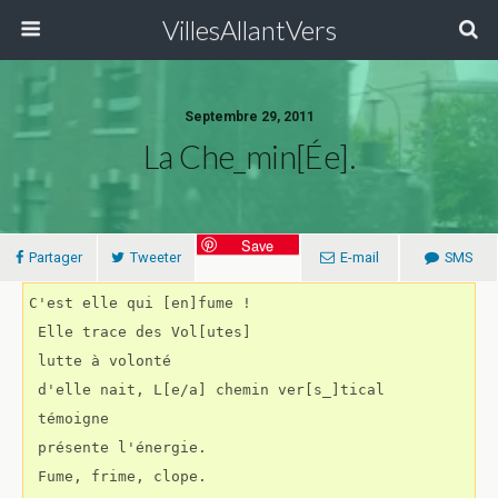
VillesAllantVers
Septembre 29, 2011
La Che_min[ée].
Save
Partager
Tweeter
E-mail
SMS
C'est elle qui [en]fume !

 Elle trace des Vol[utes]

 lutte à volonté

 d'elle nait, L[e/a] chemin ver[s_]tical

 témoigne 

 présente l'énergie.

 Fume, frime, clope.
