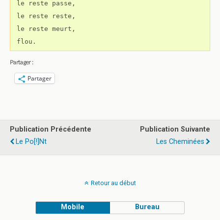
 le reste passe,

 le reste reste,

 le reste meurt,

 flou.
Partager :
Partager
Publication Précédente
Publication Suivante
Le Po[!]nt
Les Cheminées
Retour au début
Mobile
Bureau