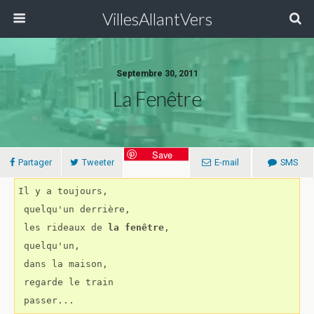
VillesAllantVers
Septembre 30, 2011
La Fenêtre
Save
Partager
Tweeter
E-mail
SMS
Il y a toujours,

 quelqu'un derrière,

 les rideaux de 
la fenêtre
, 

 quelqu'un,

 dans la maison,

 regarde le train 

 passer...