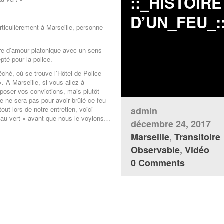
::_HISTOIRE
D’UN_FEU_:
articulièrement à Marseille, personne
stoire d’amour platonique avec un sens
pté pour la police.
ché, où se trouve l’Hôtel de Police
. À Marseille, si vous allez à
xposer vos convictions, mais plutôt
ce ne sera pas pour avoir brûlé ce feu
out lors de notre entretien, voici
admin
 au vert » avant que nous le voyions…
décembre 24, 2017
Marseille
,
Transitoire
Observable
,
Vidéo
0 Comments