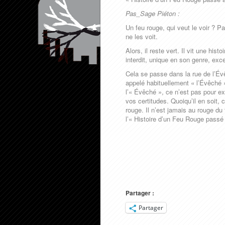
Pas_Sage Piéton :
Un feu rouge, qui veut le voir ? P
ne les voit.
Alors, il reste vert. Il vit une hi
interdit, unique en son genre, exce
Cela se passe dans la rue de l’Évê
appelé habituellement « l’Évêché »
l’« Évêché », ce n’est pas pour e
vos certitudes. Quoiqu’il en soit, 
rouge. Il n’est jamais au rouge du t
l’« Histoire d’un Feu Rouge passé
Partager :
Partager