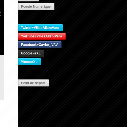
Poésie Numérique
:
Twitter#VillesAllantVers
YouTube#VillesAllantVers
Facebook#Xavier_VAV
Google+#XL
Vimeo#XL
Point de départ