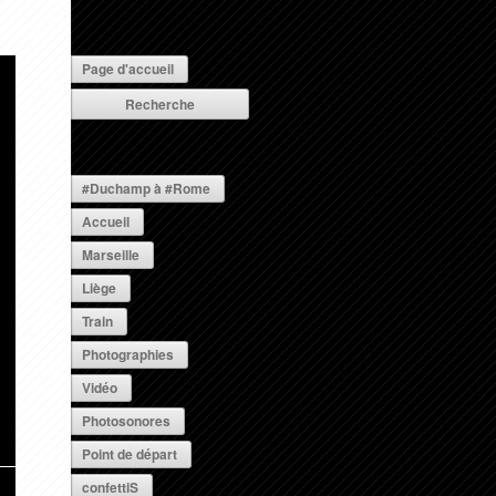
Page d'accueil
#Duchamp à #Rome
Accueil
Marseille
Liège
Train
Photographies
Vidéo
Photosonores
Point de départ
confettiS