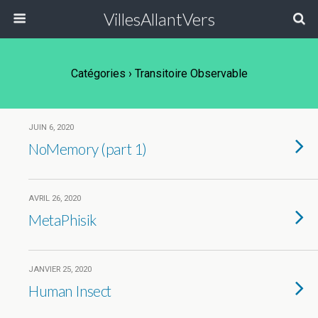
VillesAllantVers
Catégories ›
Transitoire Observable
JUIN 6, 2020
NoMemory (part 1)
AVRIL 26, 2020
MetaPhisik
JANVIER 25, 2020
Human Insect