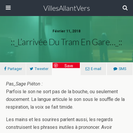
VillesAllantVers
Février 11, 2018
::_L’arrivée Du Tram En Gare…_::
Save
Partager
Tweeter
E-mail
SMS
Pas_Sage Piéton :
Parfois le son ne sort pas de la bouche, ou seulement
doucement. La langue articule le son sous le souffle de la
respiration, la voix se fait timide.
Les mains et les sourires parlent aussi, les regards
construisent les phrases inutiles à prononcer. Avoir