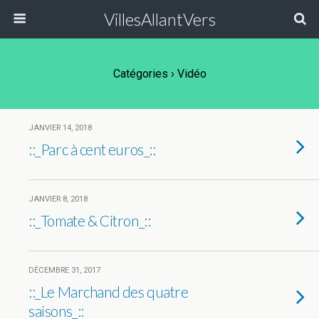
VillesAllantVers
Catégories ›
Vidéo
JANVIER 14, 2018
::_Parc à cent euros_::
JANVIER 8, 2018
::_Tomate & Citron_::
DÉCEMBRE 31, 2017
::_Le Marchand des quatre
saisons_::