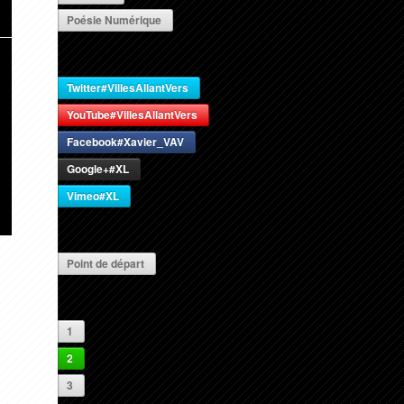
Poésie Numérique
Twitter#VillesAllantVers
YouTube#VillesAllantVers
Facebook#Xavier_VAV
Google+#XL
Vimeo#XL
Point de départ
1
2
3