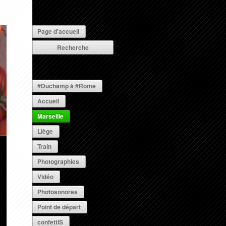
Page d'accueil
#Duchamp à #Rome
Accueil
Marseille
Liège
Train
Photographies
Vidéo
Photosonores
Point de départ
confettiS