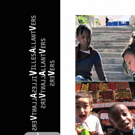
::_UN
ESCALIER
DES
MÉMOIRES_
::_LE
MARCHAN
DES
QUATRE