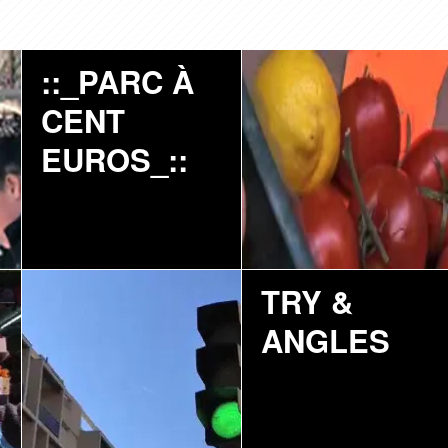
::_PARC À
::_TOMATE
CENT
&
EUROS_::
CITRON_::
::
::_HISTOIRE
TRY &
D
D’UN_FEU_::
ANGLES