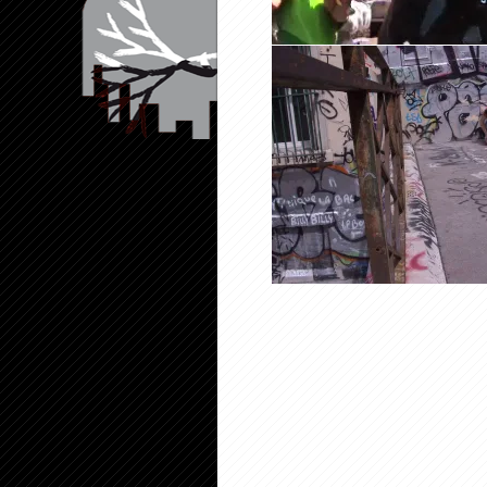
SAISONS_::
PANIER —
FACE À
FACE