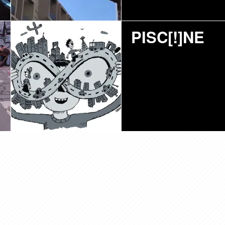
FING
PISC[!]NE
PRÉSENTE
VAV